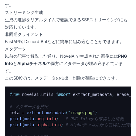
す。
ストリーミング生成
生成の進捗をリアルタイムで確認できるSSEストリーミングにも
対応しています。
非同期クライアント
FastAPIやDiscord Botなどに簡単に組み込むことができます。
メタデータ
以前の記事
で解説した通り、NovelAIで生成された画像には
PNG
Info
と
Alphaチャネル
の両方にメタデータが埋め込まれていま
す。
このSDKでは、メタデータの抽出・削除が簡単にできます。
from
 novelai
.
utils 
import
 extract_metadata
,
 erase_me
# メタデータを抽出
meta 
=
 extract_metadata
(
"
image.png
"
)
print
(
meta
.
png_info
)
   # PNG Infoから取得した情報
print
(
meta
.
alpha_info
)
 # Alphaチャネルから取得した情報