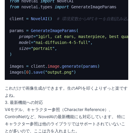
from
 novelai 
import
 NovelAI
from
 novelai
.
types 
import
 GenerateImageParams
client 
=
 NovelAI
()
  # 環境変数からAPIキーを自動読み込み
params 
=
 GenerateImageParams
(
    prompt
=
"
1girl, cat ears, masterpiece, best quali
    model
=
"
nai-diffusion-4-5-full
"
,
    size
=
"
portrait
"
,
)
images 
=
 client
.
image
.
generate
(
params
)
images
[
0
].
save
(
"
output.png
"
)
これだけで画像生成ができます。生のAPIを叩くよりずっと楽です
よね。
3. 最新機能への対応
V4モデル、キャラクター参照（Character Reference）、
ControlNetなど、NovelAIの最新機能にも対応しています。 特に
キャラクター参照は他のライブラリではサポートされていないこ
とが多いので、ここは力を入れました。