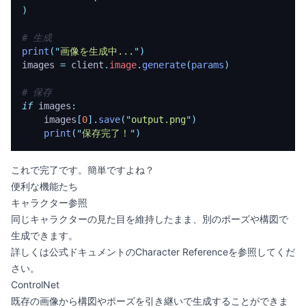
)
# 生成
print
(
"
画像を生成中...
"
)
images 
=
 client
.
image
.
generate
(
params
)
# 保存
if
 images
:
    images
[
0
].
save
(
"
output.png
"
)
    print
(
"
保存完了！
"
)
これで完了です。簡単ですよね？
便利な機能たち
キャラクター参照
同じキャラクターの見た目を維持したまま、別のポーズや構図で
生成できます。
詳しくは
公式ドキュメントのCharacter Reference
を参照してくだ
さい。
ControlNet
既存の画像から構図やポーズを引き継いで生成することができま