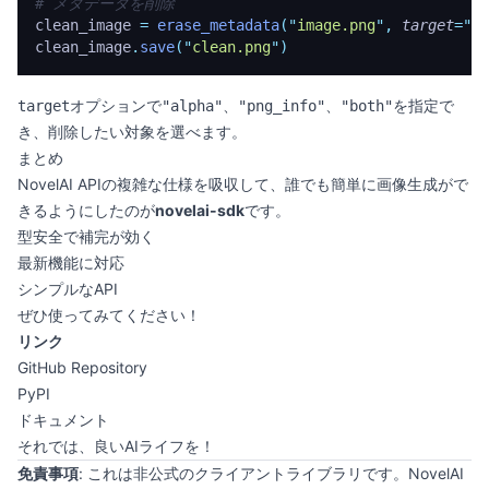
# メタデータを削除
clean_image 
=
 erase_metadata
(
"
image.png
"
,
 target
=
"
bo
clean_image
.
save
(
"
clean.png
"
)
オプションで
、
、
を指定で
target
"alpha"
"png_info"
"both"
き、削除したい対象を選べます。
まとめ
NovelAI APIの複雑な仕様を吸収して、誰でも簡単に画像生成がで
きるようにしたのが
novelai-sdk
です。
型安全で補完が効く
最新機能に対応
シンプルなAPI
ぜひ使ってみてください！
リンク
GitHub Repository
PyPI
ドキュメント
それでは、良いAIライフを！
免責事項
: これは非公式のクライアントライブラリです。NovelAI