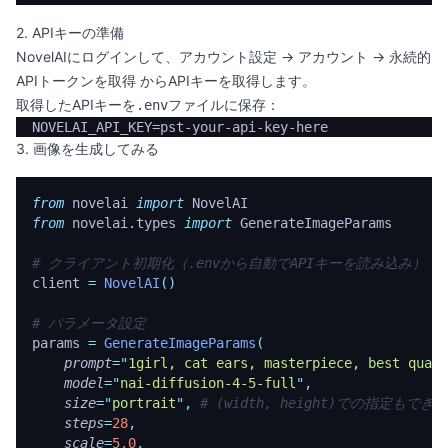
2. APIキーの準備
NovelAIにログインして、アカウント設定 → アカウント → 永続的
APIトークンを取得 からAPIキーを取得します。
取得したAPIキーを
ファイルに保存：
.env
3. 画像を生成してみる
from
 novelai 
import
 NovelAI
from
 novelai
.
types 
import
 GenerateImageParams
# クライアント初期化（.envから自動でAPIキーを読み込み）
client 
=
 NovelAI
()
# パラメータ設定
params 
=
 GenerateImageParams
(
    prompt
=
"
1girl, cat ears, masterpiece, best quali
    model
=
"
nai-diffusion-4-5-full
"
,
    size
=
"
portrait
"
,
 # (width, height)での指定もでき
    steps
=
28
,
    scale
=
5.0
,