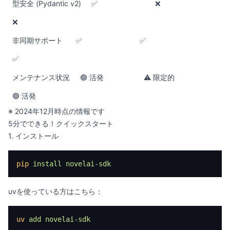
型安全 (Pydantic v2)
✅
❌
❌
非同期サポート
✅
✅
✅
メンテナンス状況
🟢 活発
⚠️ 限定的
🟢 活発
※ 2024年12月時点の情報です
5分でできる！クイックスタート
1. インストール
pip
 install
 novelai-sdk
uvを使っている方はこちら：
uv
 add
 novelai-sdk