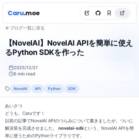
Caru
.moe
ブログ一覧に戻る
【NovelAI】NovelAI APIを簡単に使え
るPython SDKを作った
2025/12/21
6 min read
NovelAI
API
Python
SDK
あいさつ
どうも、Caruです！
以前の記事で
NovelAI APIのつらみ
について書きましたが、ついに
解決策を完成させました。
novelai-sdk
という、NovelAI APIを簡
単に使うためのPythonライブラリです。