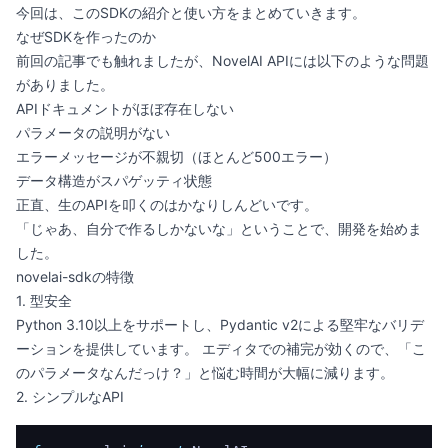
今回は、このSDKの紹介と使い方をまとめていきます。
なぜSDKを作ったのか
前回の記事でも触れましたが、NovelAI APIには以下のような問題
がありました。
APIドキュメントがほぼ存在しない
パラメータの説明がない
エラーメッセージが不親切（ほとんど500エラー）
データ構造がスパゲッティ状態
正直、生のAPIを叩くのはかなりしんどいです。
「じゃあ、自分で作るしかないな」ということで、開発を始めま
した。
novelai-sdkの特徴
1. 型安全
Python 3.10以上をサポートし、Pydantic v2による堅牢なバリデ
ーションを提供しています。 エディタでの補完が効くので、「こ
のパラメータなんだっけ？」と悩む時間が大幅に減ります。
2. シンプルなAPI