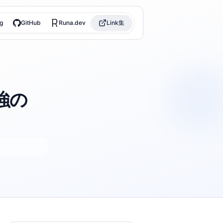
g
GitHub
Runa.dev
Link集
強の