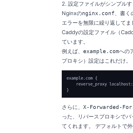
2. 設定ファイルがシンプル
Nginxの
nginx.conf
、書く
エラーを無限に繰り返してまし
Caddyの設定ファイル（Ca
ています。
例えば、
example.com
への
プロキシ）設定はこれだけ。
example.com {
    reverse_proxy localhost:
}
さらに、
X-Forwarded-For
った、リバースプロキシでバ
てくれます。 デフォルトで