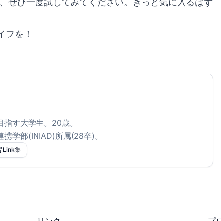
に、ぜひ一度試してみてください。きっと気に入るはず
イフを！
目指す大学生。
20
歳。
学部(INIAD)所属(28卒)。
Link集
リンク
プ