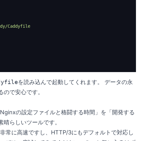
dy/Caddyfile
dyfile
を読み込んで起動してくれます。 データの永
るので安心です。
「Nginxの設定ファイルと格闘する時間」を「開発する
素晴らしいツールです。
非常に高速ですし、HTTP/3にもデフォルトで対応し