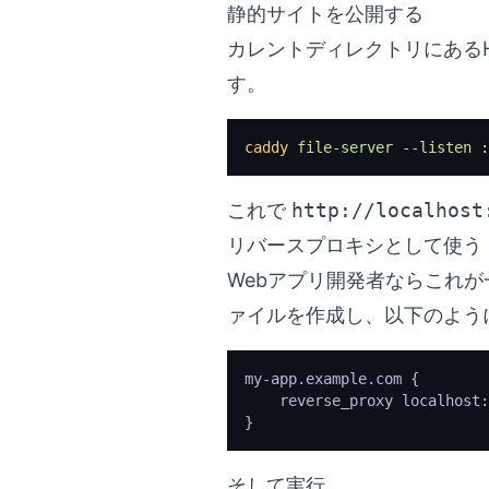
静的サイトを公開する
カレントディレクトリにある
す。
caddy
 file-server
 --listen
 :
これで
http://localhost
リバースプロキシとして使う
Webアプリ開発者ならこれ
ァイルを作成し、以下のよう
my-app.example.com {
    reverse_proxy localhost:
}
そして実行。