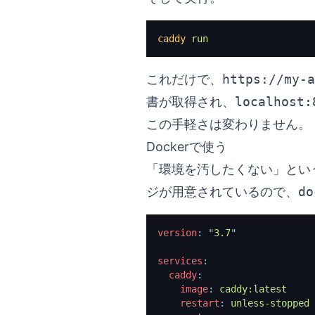
caddy
 run
これだけで、
https://my-a
書が取得され、
localhost:
この手軽さは変わりません。
Dockerで使う
「環境を汚したくない」という
ジが用意されているので、
do
version
:
 "
3.7
"
services
:
  caddy
:
    image
:
 caddy:latest
    restart
:
 unless-stopped