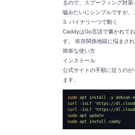
るので、スプーフィング対策
嘘みたいにシンプルですが、こ
3. バイナリ一つで動く
CaddyはGo言語で書かれ
す。 依存関係地獄に悩まさ
簡単な使い方
インストール
公式サイトの手順に従うのが一
ます。
sudo
 apt
 install
 -y
 debian-k
curl
 -1sLf
 '
https://dl.cloud
curl
 -1sLf
 '
https://dl.cloud
sudo
 apt
 update
sudo
 apt
 install
 caddy