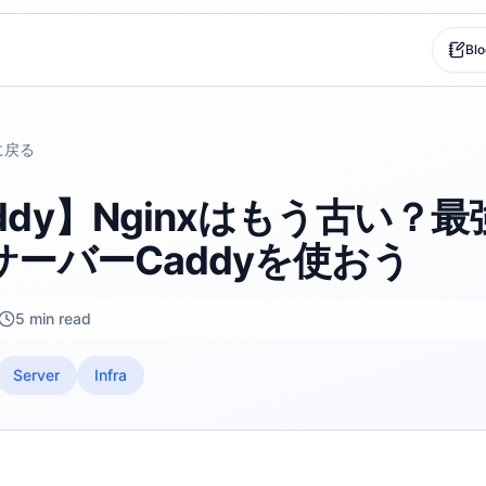
Blo
に戻る
ddy】Nginxはもう古い？最
サーバーCaddyを使おう
5 min read
Server
Infra