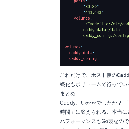
    ports
:
      -
 "
80:80
"
      -
 "
443:443
"
    volumes
:
      -
 ./Caddyfile:/etc/cad
      -
 caddy_data:/data
      -
 caddy_config:/config
volumes
:
  caddy_data
:
  caddy_config
:
これだけで、ホスト側の
Cad
続化もボリュームで行ってい
まとめ
Caddy、いかがでしたか？ 
時間」に変えられる、本当に
パフォーマンスもGo製なので