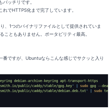
もバッチリです。
れでHTTPS化まで完了しています。
ており、1つのバイナリファイルとして提供されていま
れることもありません。ポータビリティ最高。
番ですが、Ubuntuならこんな感じでサクッと入り
eyring
 debian-archive-keyring
 apt-transport-https
smith.io/public/caddy/stable/gpg.key
'
 |
 sudo
 gpg
 --dearm
smith.io/public/caddy/stable/debian.deb.txt
'
 |
 sudo
 tee
 